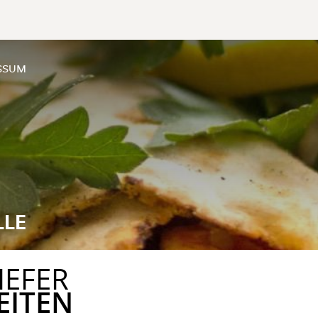
SSUM
LLE
IEFER
EITEN