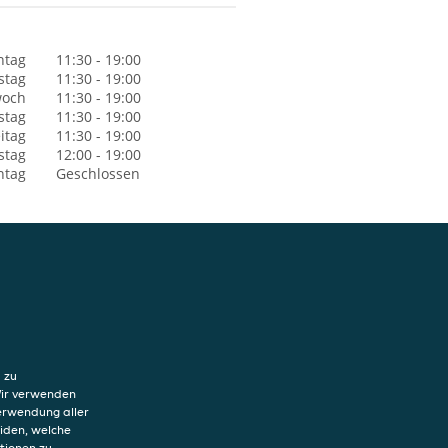
ntag
11:30 - 19:00
stag
11:30 - 19:00
woch
11:30 - 19:00
stag
11:30 - 19:00
itag
11:30 - 19:00
stag
12:00 - 19:00
ntag
Geschlossen
hutzerklärung
ung von Cookies
 zu
sum
Wir verwenden
Verwendung aller
eiden, welche
tionen zu