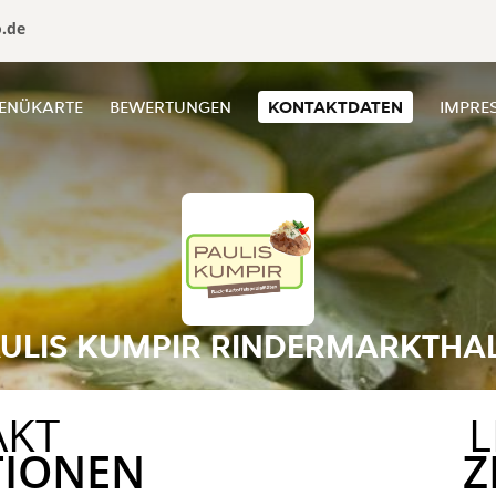
o.de
ENÜKARTE
BEWERTUNGEN
KONTAKTDATEN
IMPRE
ULIS KUMPIR RINDERMARKTHA
AKT
L
TIONEN
Z