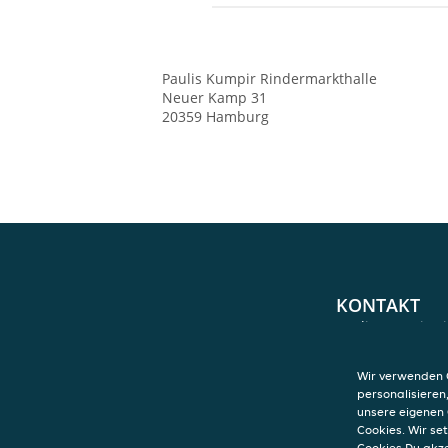
Paulis Kumpir Rindermarkthalle
Neuer Kamp 31
20359
Hamburg
KONTAKT
Paulis Kumpir R
Neuer Kamp 31
20359
Hamburg
Wir verwenden C
personalisieren
unsere eigenen 
Cookies. Wir s
Cookies Du akz