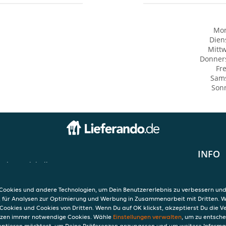
Mo
Dien
Mitt
Donner
Fre
Sam
Son
INFO
indermarkthalle
AGB
Datensc
Verwend
ookies und andere Technologien, um Dein Benutzererlebnis zu verbessern und
Impres
, für Analysen zur Optimierung und Werbung in Zusammenarbeit mit Dritten. 
Cookies und Cookies von Dritten. Wenn Du auf OK klickst, akzeptierst Du die 
etzen immer notwendige Cookies. Wähle
Einstellungen verwalten
, um zu entsch
eptieren möchtest, um Deine Präferenzen anzupassen und um weitere Informa